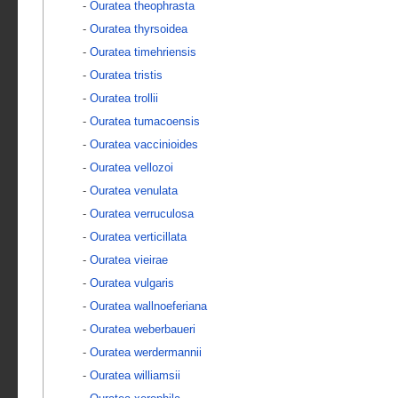
-
Ouratea theophrasta
-
Ouratea thyrsoidea
-
Ouratea timehriensis
-
Ouratea tristis
-
Ouratea trollii
-
Ouratea tumacoensis
-
Ouratea vaccinioides
-
Ouratea vellozoi
-
Ouratea venulata
-
Ouratea verruculosa
-
Ouratea verticillata
-
Ouratea vieirae
-
Ouratea vulgaris
-
Ouratea wallnoeferiana
-
Ouratea weberbaueri
-
Ouratea werdermannii
-
Ouratea williamsii