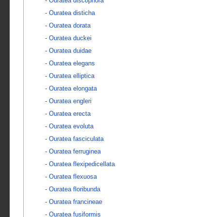
-
Ouratea discophora
-
Ouratea disticha
-
Ouratea dorata
-
Ouratea duckei
-
Ouratea duidae
-
Ouratea elegans
-
Ouratea elliptica
-
Ouratea elongata
-
Ouratea engleri
-
Ouratea erecta
-
Ouratea evoluta
-
Ouratea fasciculata
-
Ouratea ferruginea
-
Ouratea flexipedicellata
-
Ouratea flexuosa
-
Ouratea floribunda
-
Ouratea francineae
-
Ouratea fusiformis