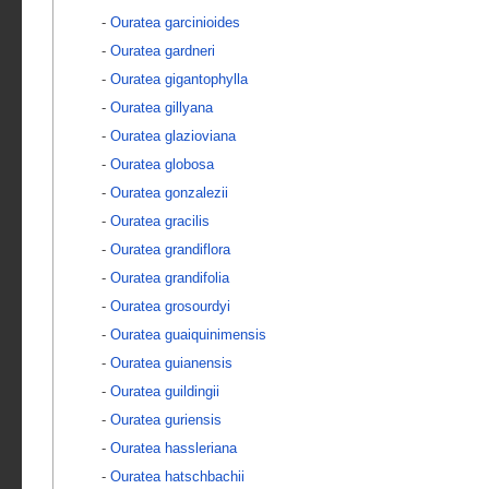
-
Ouratea garcinioides
-
Ouratea gardneri
-
Ouratea gigantophylla
-
Ouratea gillyana
-
Ouratea glazioviana
-
Ouratea globosa
-
Ouratea gonzalezii
-
Ouratea gracilis
-
Ouratea grandiflora
-
Ouratea grandifolia
-
Ouratea grosourdyi
-
Ouratea guaiquinimensis
-
Ouratea guianensis
-
Ouratea guildingii
-
Ouratea guriensis
-
Ouratea hassleriana
-
Ouratea hatschbachii