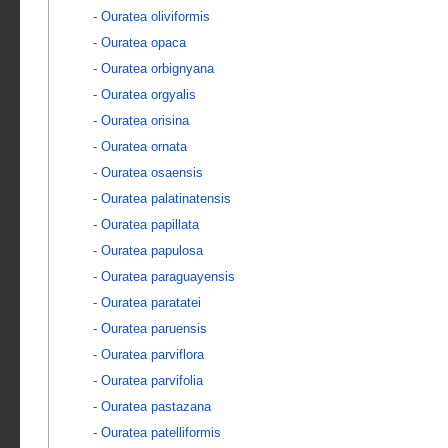
-
Ouratea oliviformis
-
Ouratea opaca
-
Ouratea orbignyana
-
Ouratea orgyalis
-
Ouratea orisina
-
Ouratea ornata
-
Ouratea osaensis
-
Ouratea palatinatensis
-
Ouratea papillata
-
Ouratea papulosa
-
Ouratea paraguayensis
-
Ouratea paratatei
-
Ouratea paruensis
-
Ouratea parviflora
-
Ouratea parvifolia
-
Ouratea pastazana
-
Ouratea patelliformis