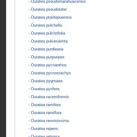
-
Ouratea pseudomarahuacensis
-
Ouratea pseudotatei
-
Ouratea ptaritepuiensis
-
Ouratea pulchella
-
Ouratea pulchrifolia
-
Ouratea pulverulenta
-
Ouratea purdieana
-
Ouratea purpuripes
-
Ouratea pycnanthos
-
Ouratea pycnostachys
-
Ouratea pygmaea
-
Ouratea pyrifera
-
Ouratea racemiformis
-
Ouratea ramifera
-
Ouratea ramiflora
-
Ouratea ramosissima
-
Ouratea repens
-
Ouratea retrorsa