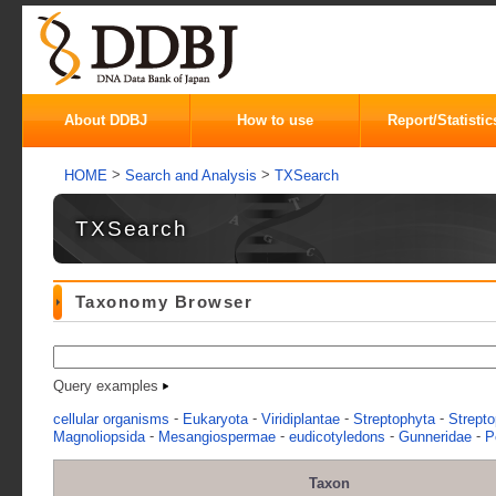
About DDBJ
How to use
Report/Statistic
>
>
HOME
Search and Analysis
TXSearch
TXSearch
Taxonomy Browser
Query examples
-
-
-
-
cellular organisms
Eukaryota
Viridiplantae
Streptophyta
Strepto
-
-
-
-
Magnoliopsida
Mesangiospermae
eudicotyledons
Gunneridae
P
Taxon