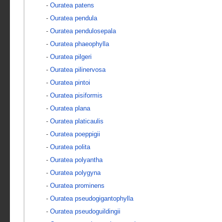
-
Ouratea patens
-
Ouratea pendula
-
Ouratea pendulosepala
-
Ouratea phaeophylla
-
Ouratea pilgeri
-
Ouratea pilinervosa
-
Ouratea pintoi
-
Ouratea pisiformis
-
Ouratea plana
-
Ouratea platicaulis
-
Ouratea poeppigii
-
Ouratea polita
-
Ouratea polyantha
-
Ouratea polygyna
-
Ouratea prominens
-
Ouratea pseudogigantophylla
-
Ouratea pseudoguildingii