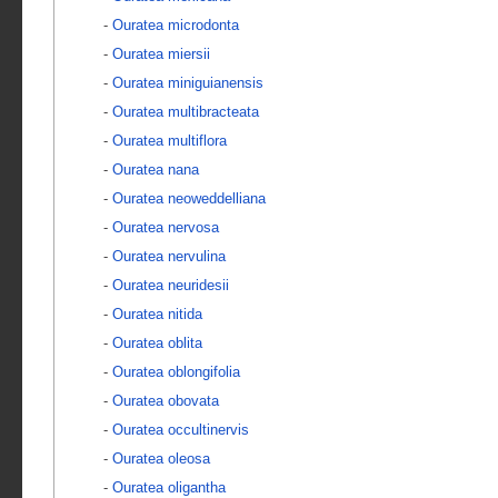
-
Ouratea microdonta
-
Ouratea miersii
-
Ouratea miniguianensis
-
Ouratea multibracteata
-
Ouratea multiflora
-
Ouratea nana
-
Ouratea neoweddelliana
-
Ouratea nervosa
-
Ouratea nervulina
-
Ouratea neuridesii
-
Ouratea nitida
-
Ouratea oblita
-
Ouratea oblongifolia
-
Ouratea obovata
-
Ouratea occultinervis
-
Ouratea oleosa
-
Ouratea oligantha