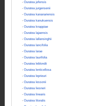
-
Ouratea jefensis
-
Ouratea jurgensenii
-
Ouratea kananariensis
-
Ouratea kanukuensis
-
Ouratea knappiae
-
Ouratea lajaensis
-
Ouratea lallansinghii
-
Ouratea lancifolia
-
Ouratea larae
-
Ouratea laurifolia
-
Ouratea leblondii
-
Ouratea lenticellosa
-
Ouratea leprieuri
-
Ouratea lessonii
-
Ouratea liesneri
-
Ouratea linearis
-
Ouratea litoralis