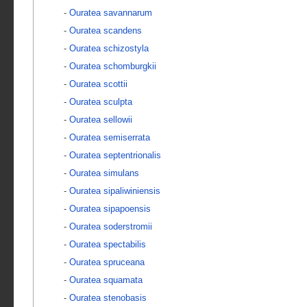
-
Ouratea savannarum
-
Ouratea scandens
-
Ouratea schizostyla
-
Ouratea schomburgkii
-
Ouratea scottii
-
Ouratea sculpta
-
Ouratea sellowii
-
Ouratea semiserrata
-
Ouratea septentrionalis
-
Ouratea simulans
-
Ouratea sipaliwiniensis
-
Ouratea sipapoensis
-
Ouratea soderstromii
-
Ouratea spectabilis
-
Ouratea spruceana
-
Ouratea squamata
-
Ouratea stenobasis