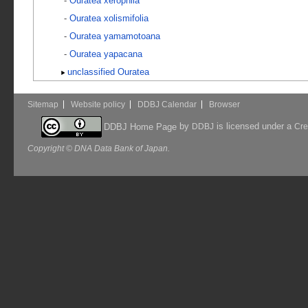
-
Ouratea xerophila
-
Ouratea xolismifolia
-
Ouratea yamamotoana
-
Ouratea yapacana
unclassified Ouratea
Sitemap
Website policy
DDBJ Calendar
Browser
by
is licensed under a
DDBJ Home Page
DDBJ
Cre
Copyright © DNA Data Bank of Japan.