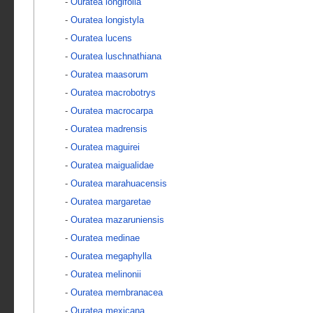
-
Ouratea longifolia
-
Ouratea longistyla
-
Ouratea lucens
-
Ouratea luschnathiana
-
Ouratea maasorum
-
Ouratea macrobotrys
-
Ouratea macrocarpa
-
Ouratea madrensis
-
Ouratea maguirei
-
Ouratea maigualidae
-
Ouratea marahuacensis
-
Ouratea margaretae
-
Ouratea mazaruniensis
-
Ouratea medinae
-
Ouratea megaphylla
-
Ouratea melinonii
-
Ouratea membranacea
-
Ouratea mexicana