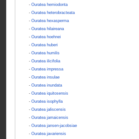
-
Ouratea hemiodonta
-
Ouratea heterobracteata
-
Ouratea hexasperma
-
Ouratea hilaireana
-
Ouratea hoehnei
-
Ouratea huberi
-
Ouratea humilis
-
Ouratea ilicifolia
-
Ouratea impressa
-
Ouratea insulae
-
Ouratea inundata
-
Ouratea iquitosensis
-
Ouratea isophylla
-
Ouratea jaliscensis
-
Ouratea jamaicensis
-
Ouratea jansen-jacobsiae
-
Ouratea javariensis